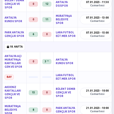
BÜLENT DEMİR
ANTALYA
07.01.2023 - 11:30
GENÇLİK VE
0
12
Cumartesi
DSİSPOR
SPOR
MURATPAŞA
ANTALYA
07.01.2023 - 13:00
0
11
BELEDİYE
Cumartesi
KUNDU SPOR
SPOR
PARK ANTALYA
LARA FUTBOL
07.01.2023 - 15:00
6
0
Cumartesi
GENÇLİK SPOR
EĞT.MER.SPOR
18. HAFTA
ANTALYA AÇI
MURATPAŞA
ANTALYA
(H)
0
3
KARTALLARI
KUNDU SPOR
GEN.VE SPOR
LARA FUTBOL
BAY
EĞT.MER.SPOR
AKDENİZ
BÜLENT DEMİR
KARTALLARI
21.01.2023 - 10:00
15
0
GENÇLİK VE
Cumartesi
GENÇLİK VE
SPOR
SPOR
MURATPAŞA
PARK ANTALYA
21.01.2023 - 10:00
BELEDİYE
8
0
Cumartesi
GENÇLİK SPOR
SPOR