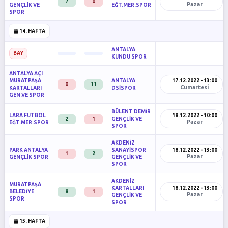
7
0
Pazar
GENÇLİK VE
EĞT.MER.SPOR
SPOR
14. HAFTA
ANTALYA
BAY
KUNDU SPOR
ANTALYA AÇI
MURATPAŞA
ANTALYA
17.12.2022 - 13:00
0
11
Cumartesi
KARTALLARI
DSİSPOR
GEN.VE SPOR
BÜLENT DEMİR
LARA FUTBOL
18.12.2022 - 10:00
2
1
GENÇLİK VE
Pazar
EĞT.MER.SPOR
SPOR
AKDENİZ
PARK ANTALYA
SANAYİSPOR
18.12.2022 - 13:00
1
2
Pazar
GENÇLİK SPOR
GENÇLİK VE
SPOR
AKDENİZ
MURATPAŞA
KARTALLARI
18.12.2022 - 13:00
BELEDİYE
8
1
Pazar
GENÇLİK VE
SPOR
SPOR
15. HAFTA