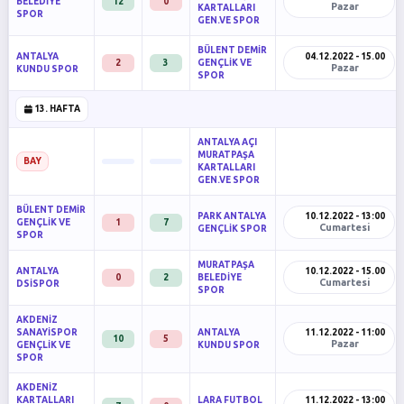
BELEDİYE
12
0
Pazar
KARTALLARI
SPOR
GEN.VE SPOR
BÜLENT DEMİR
ANTALYA
04.12.2022 - 15.00
2
3
GENÇLİK VE
Pazar
KUNDU SPOR
SPOR
13. HAFTA
ANTALYA AÇI
MURATPAŞA
BAY
KARTALLARI
GEN.VE SPOR
BÜLENT DEMİR
PARK ANTALYA
10.12.2022 - 13:00
GENÇLİK VE
1
7
Cumartesi
GENÇLİK SPOR
SPOR
MURATPAŞA
ANTALYA
10.12.2022 - 15.00
0
2
BELEDİYE
Cumartesi
DSİSPOR
SPOR
AKDENİZ
SANAYİSPOR
ANTALYA
11.12.2022 - 11:00
10
5
Pazar
GENÇLİK VE
KUNDU SPOR
SPOR
AKDENİZ
KARTALLARI
LARA FUTBOL
11.12.2022 - 13:00