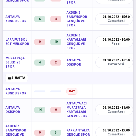
GENÇLİK SPOR
SPOR
AKDENİZ
ANTALYA
SANAYİSPOR
01.10.2022 - 15:30
6
4
Cumartesi
KUNDU SPOR
GENÇLİK VE
SPOR
AKDENİZ
LARA FUTBOL
KARTALLARI
02.10.2022 - 10:00
0
10
Pazar
EĞT.MER.SPOR
GENÇLİK VE
SPOR
MURATPAŞA
ANTALYA
03.10.2022 - 16:30
BELEDİYE
4
2
Pazartesi
DSİSPOR
SPOR
5. HAFTA
ANTALYA
BAY
KUNDU SPOR
ANTALYA AÇI
ANTALYA
MURATPAŞA
08.10.2022 - 11:00
14
0
Cumartesi
DSİSPOR
KARTALLARI
GEN.VE SPOR
AKDENİZ
SANAYİSPOR
PARK ANTALYA
08.10.2022 - 13:00
0
3
Cumartesi
GENÇLİK VE
GENÇLİK SPOR