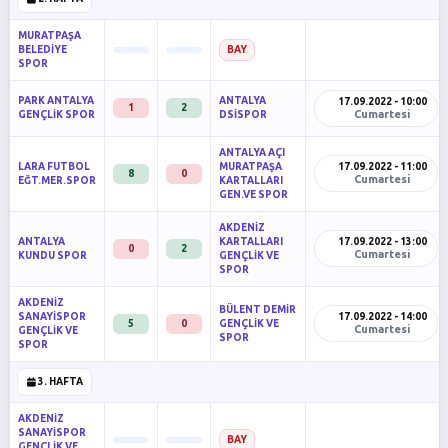
MURATPAŞA
BELEDİYE
BAY
SPOR
PARK ANTALYA
ANTALYA
17.09.2022 - 10:00
1
2
Cumartesi
GENÇLİK SPOR
DSİSPOR
ANTALYA AÇI
LARA FUTBOL
MURATPAŞA
17.09.2022 - 11:00
8
0
Cumartesi
EĞT.MER.SPOR
KARTALLARI
GEN.VE SPOR
AKDENİZ
ANTALYA
KARTALLARI
17.09.2022 - 13:00
0
2
Cumartesi
KUNDU SPOR
GENÇLİK VE
SPOR
AKDENİZ
BÜLENT DEMİR
SANAYİSPOR
17.09.2022 - 14:00
5
0
GENÇLİK VE
Cumartesi
GENÇLİK VE
SPOR
SPOR
3. HAFTA
AKDENİZ
SANAYİSPOR
BAY
GENÇLİK VE