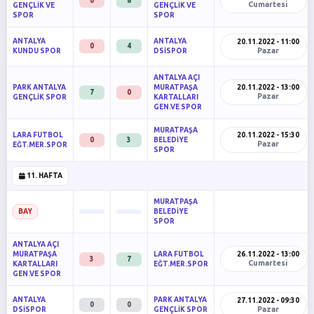
0
8
Cumartesi
GENÇLİK VE
GENÇLİK VE
SPOR
SPOR
ANTALYA
ANTALYA
20.11.2022 - 11:00
0
4
Pazar
KUNDU SPOR
DSİSPOR
ANTALYA AÇI
PARK ANTALYA
MURATPAŞA
20.11.2022 - 13:00
7
0
Pazar
GENÇLİK SPOR
KARTALLARI
GEN.VE SPOR
MURATPAŞA
LARA FUTBOL
20.11.2022 - 15:30
0
3
BELEDİYE
Pazar
EĞT.MER.SPOR
SPOR
11. HAFTA
MURATPAŞA
BELEDİYE
BAY
SPOR
ANTALYA AÇI
MURATPAŞA
LARA FUTBOL
26.11.2022 - 13:00
3
7
Cumartesi
KARTALLARI
EĞT.MER.SPOR
GEN.VE SPOR
ANTALYA
PARK ANTALYA
27.11.2022 - 09:30
0
0
Pazar
DSİSPOR
GENÇLİK SPOR