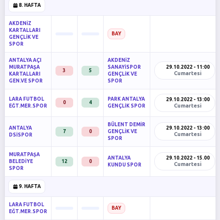
8. HAFTA
AKDENİZ
KARTALLARI
BAY
GENÇLİK VE
SPOR
ANTALYA AÇI
AKDENİZ
MURATPAŞA
SANAYİSPOR
29.10.2022 - 11:00
3
5
Cumartesi
KARTALLARI
GENÇLİK VE
GEN.VE SPOR
SPOR
LARA FUTBOL
PARK ANTALYA
29.10.2022 - 13:00
0
4
Cumartesi
EĞT.MER.SPOR
GENÇLİK SPOR
BÜLENT DEMİR
ANTALYA
29.10.2022 - 13:00
7
0
GENÇLİK VE
Cumartesi
DSİSPOR
SPOR
MURATPAŞA
ANTALYA
29.10.2022 - 15.00
BELEDİYE
12
0
Cumartesi
KUNDU SPOR
SPOR
9. HAFTA
LARA FUTBOL
BAY
EĞT.MER.SPOR