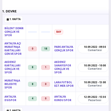
1. DEVRE
1. HAFTA
BÜLENT DEMİR
GENÇLİK VE
BAY
SPOR
ANTALYA AÇI
MURATPAŞA
PARK ANTALYA
10.09.2022 - 09:30
0
18
Cumartesi
KARTALLARI
GENÇLİK SPOR
GEN.VE SPOR
AKDENİZ
AKDENİZ
KARTALLARI
SANAYİSPOR
10.09.2022 - 10:00
8
1
Cumartesi
GENÇLİK VE
GENÇLİK VE
SPOR
SPOR
MURATPAŞA
LARA FUTBOL
10.09.2022 - 13:00
BELEDİYE
8
0
Cumartesi
EĞT.MER.SPOR
SPOR
ANTALYA
ANTALYA
12.09.2022 - 15:30
4
0
Pazartesi
DSİSPOR
KUNDU SPOR
2. HAFTA