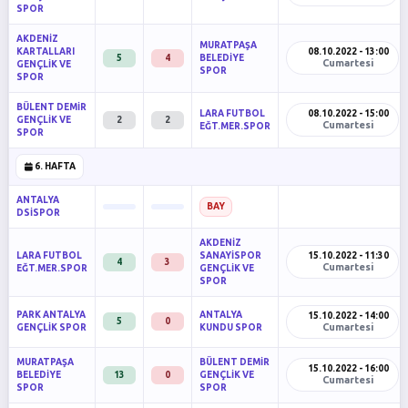
SPOR
AKDENİZ
MURATPAŞA
KARTALLARI
08.10.2022 - 13:00
5
4
BELEDİYE
Cumartesi
GENÇLİK VE
SPOR
SPOR
BÜLENT DEMİR
LARA FUTBOL
08.10.2022 - 15:00
GENÇLİK VE
2
2
Cumartesi
EĞT.MER.SPOR
SPOR
6. HAFTA
ANTALYA
BAY
DSİSPOR
AKDENİZ
LARA FUTBOL
SANAYİSPOR
15.10.2022 - 11:30
4
3
Cumartesi
EĞT.MER.SPOR
GENÇLİK VE
SPOR
PARK ANTALYA
ANTALYA
15.10.2022 - 14:00
5
0
Cumartesi
GENÇLİK SPOR
KUNDU SPOR
MURATPAŞA
BÜLENT DEMİR
15.10.2022 - 16:00
BELEDİYE
13
0
GENÇLİK VE
Cumartesi
SPOR
SPOR