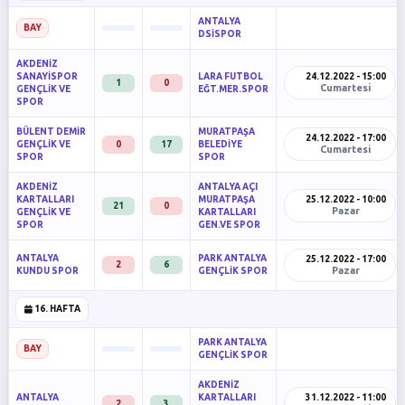
ANTALYA
BAY
DSİSPOR
AKDENİZ
SANAYİSPOR
LARA FUTBOL
24.12.2022 - 15:00
1
0
Cumartesi
GENÇLİK VE
EĞT.MER.SPOR
SPOR
BÜLENT DEMİR
MURATPAŞA
24.12.2022 - 17:00
GENÇLİK VE
0
17
BELEDİYE
Cumartesi
SPOR
SPOR
AKDENİZ
ANTALYA AÇI
KARTALLARI
MURATPAŞA
25.12.2022 - 10:00
21
0
Pazar
GENÇLİK VE
KARTALLARI
SPOR
GEN.VE SPOR
ANTALYA
PARK ANTALYA
25.12.2022 - 17:00
2
6
Pazar
KUNDU SPOR
GENÇLİK SPOR
16. HAFTA
PARK ANTALYA
BAY
GENÇLİK SPOR
AKDENİZ
ANTALYA
KARTALLARI
31.12.2022 - 11:00
2
3