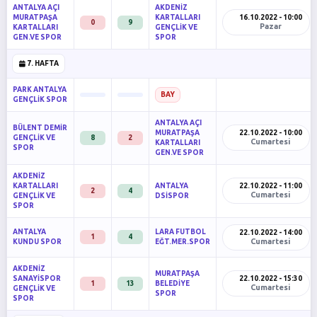
ANTALYA AÇI
AKDENİZ
MURATPAŞA
KARTALLARI
16.10.2022 - 10:00
0
9
Pazar
KARTALLARI
GENÇLİK VE
GEN.VE SPOR
SPOR
7. HAFTA
PARK ANTALYA
BAY
GENÇLİK SPOR
ANTALYA AÇI
BÜLENT DEMİR
MURATPAŞA
22.10.2022 - 10:00
GENÇLİK VE
8
2
Cumartesi
KARTALLARI
SPOR
GEN.VE SPOR
AKDENİZ
KARTALLARI
ANTALYA
22.10.2022 - 11:00
2
4
Cumartesi
GENÇLİK VE
DSİSPOR
SPOR
ANTALYA
LARA FUTBOL
22.10.2022 - 14:00
1
4
Cumartesi
KUNDU SPOR
EĞT.MER.SPOR
AKDENİZ
MURATPAŞA
SANAYİSPOR
22.10.2022 - 15:30
1
13
BELEDİYE
Cumartesi
GENÇLİK VE
SPOR
SPOR