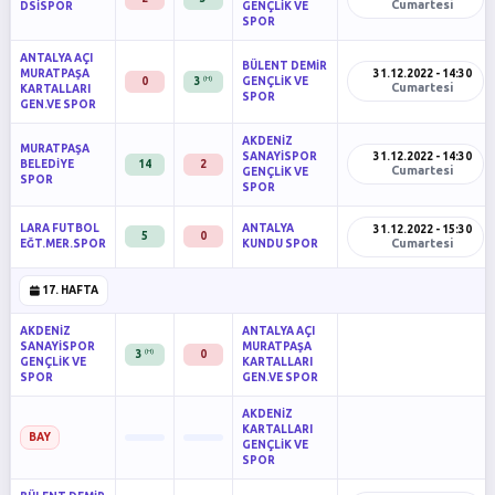
Cumartesi
DSİSPOR
GENÇLİK VE
SPOR
ANTALYA AÇI
BÜLENT DEMİR
MURATPAŞA
31.12.2022 - 14:30
(H)
0
3
GENÇLİK VE
Cumartesi
KARTALLARI
SPOR
GEN.VE SPOR
AKDENİZ
MURATPAŞA
SANAYİSPOR
31.12.2022 - 14:30
BELEDİYE
14
2
Cumartesi
GENÇLİK VE
SPOR
SPOR
LARA FUTBOL
ANTALYA
31.12.2022 - 15:30
5
0
Cumartesi
EĞT.MER.SPOR
KUNDU SPOR
17. HAFTA
AKDENİZ
ANTALYA AÇI
SANAYİSPOR
MURATPAŞA
(H)
3
0
GENÇLİK VE
KARTALLARI
SPOR
GEN.VE SPOR
AKDENİZ
KARTALLARI
BAY
GENÇLİK VE
SPOR