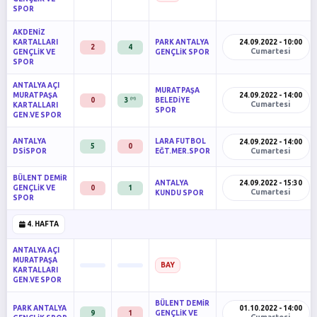
SPOR
AKDENİZ
KARTALLARI
PARK ANTALYA
24.09.2022 - 10:00
2
4
Cumartesi
GENÇLİK VE
GENÇLİK SPOR
SPOR
ANTALYA AÇI
MURATPAŞA
MURATPAŞA
24.09.2022 - 14:00
(H)
0
3
BELEDİYE
Cumartesi
KARTALLARI
SPOR
GEN.VE SPOR
ANTALYA
LARA FUTBOL
24.09.2022 - 14:00
5
0
Cumartesi
DSİSPOR
EĞT.MER.SPOR
BÜLENT DEMİR
ANTALYA
24.09.2022 - 15:30
GENÇLİK VE
0
1
Cumartesi
KUNDU SPOR
SPOR
4. HAFTA
ANTALYA AÇI
MURATPAŞA
BAY
KARTALLARI
GEN.VE SPOR
BÜLENT DEMİR
PARK ANTALYA
01.10.2022 - 14:00
9
1
GENÇLİK VE
Cumartesi