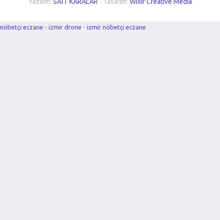
Yazılım:
SAİT KARALAR
- Tasarım:
Wixir Creative Media
nöbetçi eczane
-
izmir drone
-
izmir nöbetçi eczane