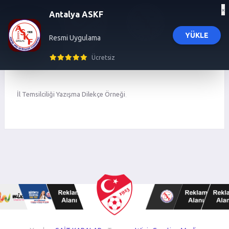
×
Antalya ASKF
YÜKLE
Resmi Uygulama
influencer ajansı
trendyol influencer başvuru
trendyol influencer ajansı
izmir 
Ücretsiz
İl Temsilciliği Yazışma Dilekçe Örneği