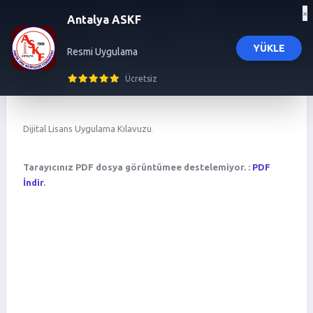
×
Antalya ASKF
YÜKLE
Resmi Uygulama
influencer ajansı
trendyol influencer başvuru
trendyol influencer ajansı
izmir 
Ücretsiz
Dijital Lisans Uygulama Kılavuzu
Tarayıcınız PDF dosya görüntümee destelemiyor. :
PDF
İndir
.