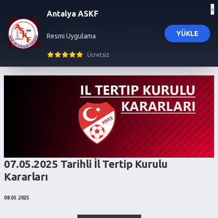
×
Antalya ASKF
YÜKLE
Resmi Uygulama
influencer ajansı
İL TERTİP KURULU KARARLARI
trendyol influencer başvuru
trendyol influencer ajansı
izmir 
Ücretsiz
07.05.2025 Tarihli İl Tertip Kurulu
Kararları
08.05.2025