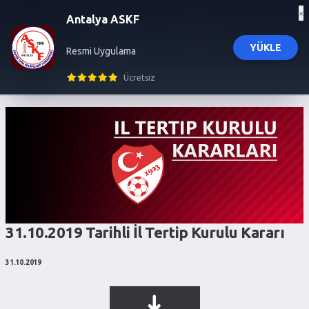
×
Antalya ASKF
YÜKLE
Resmi Uygulama
influencer ajansı
İL TERTİP KURULU KARARLARI
trendyol influencer başvuru
trendyol influencer ajansı
izmir 
Ücretsiz
31.10.2019 Tarihli İl Tertip Kurulu Kararı
31.10.2019