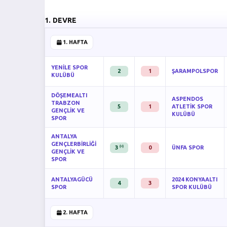
1. DEVRE
1. HAFTA
YENİLE SPOR
2
1
ŞARAMPOLSPOR
KULÜBÜ
DÖŞEMEALTI
ASPENDOS
TRABZON
5
1
ATLETİK SPOR
GENÇLİK VE
KULÜBÜ
SPOR
ANTALYA
GENÇLERBİRLİĞİ
(H)
3
0
ÜNFA SPOR
GENÇLİK VE
SPOR
ANTALYAGÜCÜ
2024 KONYAALTI
4
3
SPOR
SPOR KULÜBÜ
2. HAFTA