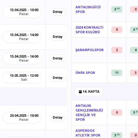
ANTALYAGÜCÜ
(H)
3
0
13.04.2025 - 10:00
Detay
SPOR
Pazar
2024 KONYAALTI
(H
0
3
SPOR KULÜBÜ
13.04.2025 - 14:00
Detay
Pazar
ŞARAMPOLSPOR
2
4
13.04.2025 - 16:00
Detay
Pazar
ÜNFA SPOR
11
3
13.05.2025 - 12:00
Detay
Salı
14. HAFTA
ANTALYA
GENÇLERBİRLİĞİ
(H
0
3
GENÇLİK VE
20.04.2025 - 10:00
Detay
Pazar
SPOR
ASPENDOS
(H)
ATLETİK SPOR
3
0