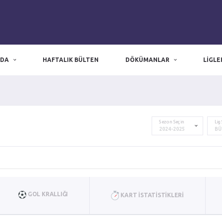
ZDA
HAFTALIK BÜLTEN
DÖKÜMANLAR
LIGLE
zmir nöbetçi eczane
|
Nöbetçi Eczane
|
izmir eczaneler
Sezon Seçin
Lig
GOL KRALLIĞI
KART İSTATISTIKLERI