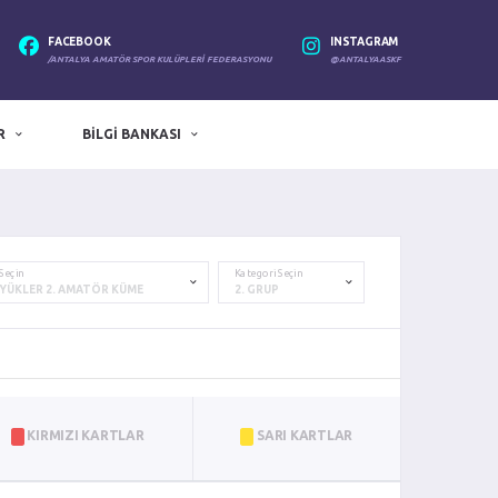
FACEBOOK
INSTAGRAM
/ANTALYA AMATÖR SPOR KULÜPLERI FEDERASYONU
@ANTALYAASKF
R
BILGI BANKASI
 Seçin
Kategori Seçin
KIRMIZI KARTLAR
SARI KARTLAR