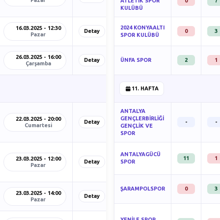
Pazar
ATLETİK SPOR
0
7
KULÜBÜ
2024 KONYAALTI
16.03.2025 - 12:30
Detay
0
3
Pazar
SPOR KULÜBÜ
26.03.2025 - 16:00
Detay
ÜNFA SPOR
2
1
Çarşamba
11. HAFTA
ANTALYA
GENÇLERBİRLİĞİ
22.03.2025 - 20:00
Detay
-
-
Cumartesi
GENÇLİK VE
SPOR
ANTALYAGÜCÜ
11
1
23.03.2025 - 12:00
Detay
SPOR
Pazar
ŞARAMPOLSPOR
0
3
23.03.2025 - 14:00
Detay
Pazar
YENİLE SPOR