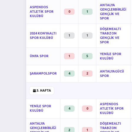
ANTALYA
ASPENDOS
GENÇLERBİRLİĞİ
ATLETİK SPOR
0
1
GENÇLİK VE
KULÜBÜ
SPOR
DÖŞEMEALTI
2024 KONYAALTI
TRABZON
1
1
SPOR KULÜBÜ
GENÇLİK VE
SPOR
YENİLE SPOR
ÜNFA SPOR
1
5
KULÜBÜ
ANTALYAGÜCÜ
ŞARAMPOLSPOR
4
2
SPOR
3. HAFTA
ASPENDOS
YENİLE SPOR
4
0
ATLETİK SPOR
KULÜBÜ
KULÜBÜ
ANTALYA
DÖŞEMEALTI
GENÇLERBİRLİĞİ
TRABZON
2
1