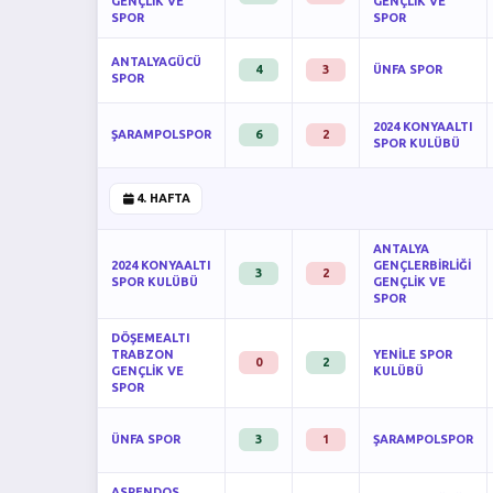
GENÇLİK VE
GENÇLİK VE
SPOR
SPOR
ANTALYAGÜCÜ
4
3
ÜNFA SPOR
SPOR
2024 KONYAALTI
ŞARAMPOLSPOR
6
2
SPOR KULÜBÜ
4. HAFTA
ANTALYA
2024 KONYAALTI
GENÇLERBİRLİĞİ
3
2
SPOR KULÜBÜ
GENÇLİK VE
SPOR
DÖŞEMEALTI
TRABZON
YENİLE SPOR
0
2
GENÇLİK VE
KULÜBÜ
SPOR
ÜNFA SPOR
3
1
ŞARAMPOLSPOR
ASPENDOS