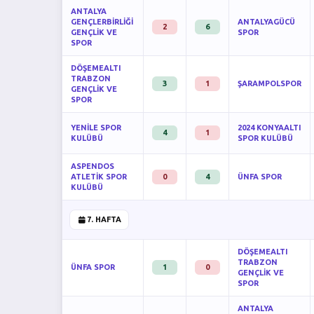
ANTALYA
GENÇLERBİRLİĞİ
ANTALYAGÜCÜ
2
6
GENÇLİK VE
SPOR
SPOR
DÖŞEMEALTI
TRABZON
3
1
ŞARAMPOLSPOR
GENÇLİK VE
SPOR
YENİLE SPOR
2024 KONYAALTI
4
1
KULÜBÜ
SPOR KULÜBÜ
ASPENDOS
ATLETİK SPOR
0
4
ÜNFA SPOR
KULÜBÜ
7. HAFTA
DÖŞEMEALTI
TRABZON
ÜNFA SPOR
1
0
GENÇLİK VE
SPOR
ANTALYA