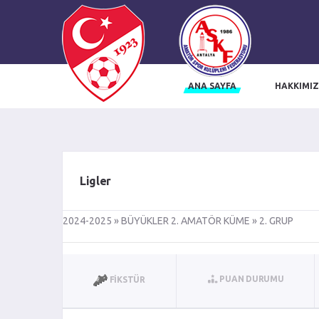
ANA SAYFA
HAKKIMI
influencer ajansı
trendyol influencer başvuru
trendyol influencer ajansı
i
Ligler
2024-2025 » BÜYÜKLER 2. AMATÖR KÜME » 2. GRUP
PUAN DURUMU
FIKSTÜR