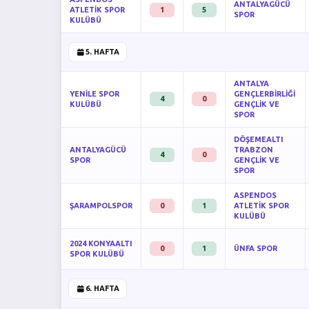
ANTALYAGÜCÜ
ATLETİK SPOR
1
5
SPOR
KULÜBÜ
5. HAFTA
ANTALYA
YENİLE SPOR
GENÇLERBİRLİĞİ
4
0
KULÜBÜ
GENÇLİK VE
SPOR
DÖŞEMEALTI
ANTALYAGÜCÜ
TRABZON
4
0
SPOR
GENÇLİK VE
SPOR
ASPENDOS
ŞARAMPOLSPOR
0
1
ATLETİK SPOR
KULÜBÜ
2024 KONYAALTI
0
1
ÜNFA SPOR
SPOR KULÜBÜ
6. HAFTA