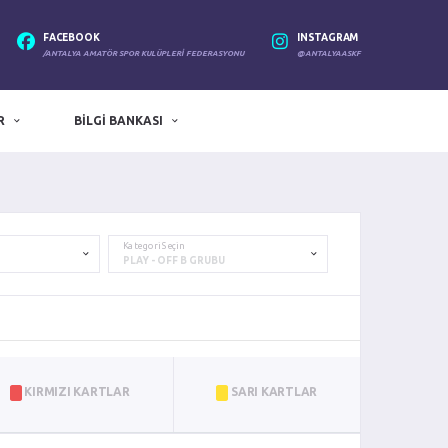
FACEBOOK
INSTAGRAM
/ANTALYA AMATÖR SPOR KULÜPLERI FEDERASYONU
@ANTALYAASKF
R
BILGI BANKASI
Kategori Seçin
KIRMIZI KARTLAR
SARI KARTLAR