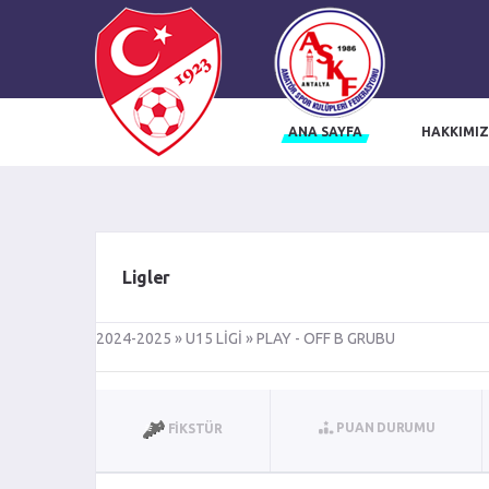
ANA SAYFA
HAKKIMI
influencer ajansı
trendyol influencer başvuru
trendyol influencer ajansı
i
Ligler
2024-2025 » U15 LİGİ » PLAY - OFF B GRUBU
PUAN DURUMU
FIKSTÜR