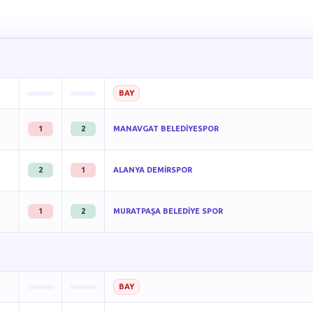
BAY
1
2
MANAVGAT BELEDİYESPOR
2
1
ALANYA DEMİRSPOR
1
2
MURATPAŞA BELEDİYE SPOR
BAY