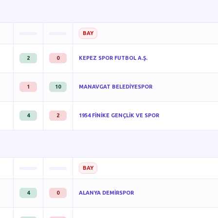
BAY
2
0
KEPEZ SPOR FUTBOL A.Ş.
1
10
MANAVGAT BELEDİYESPOR
4
2
1954 FİNİKE GENÇLİK VE SPOR
BAY
4
0
ALANYA DEMİRSPOR