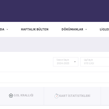
ZDA
HAFTALIK BÜLTEN
DÖKÜMANLAR
LIGLE
zmir nöbetçi eczane
|
Nöbetçi Eczane
|
izmir eczaneler
Sezon Seçin
Lig Seçin
GOL KRALLIĞI
KART İSTATISTIKLERI