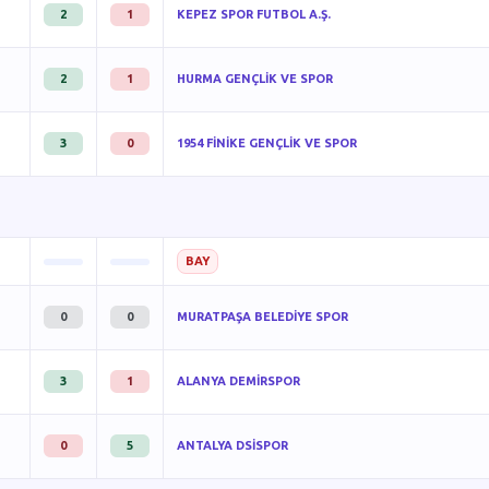
2
1
KEPEZ SPOR FUTBOL A.Ş.
2
1
HURMA GENÇLİK VE SPOR
3
0
1954 FİNİKE GENÇLİK VE SPOR
BAY
0
0
MURATPAŞA BELEDİYE SPOR
3
1
ALANYA DEMİRSPOR
0
5
ANTALYA DSİSPOR