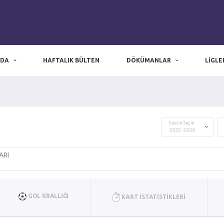
ZDA
HAFTALIK BÜLTEN
DÖKÜMANLAR
LIGLE
zmir nöbetçi eczane
|
Nöbetçi Eczane
|
izmir eczaneler
Sezon Seçin
ARI
GOL KRALLIĞI
KART İSTATISTIKLERI