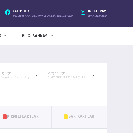
FACEBOOK
INSTAGRAM
/ANTALYA AMATÖR SPOR KULÜPLERI FEDERASYONU
@ANTALYAASKF
R
BILGI BANKASI
Lig Seçin
Kategori Seçin
KIRMIZI KARTLAR
SARI KARTLAR