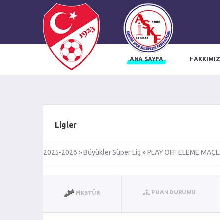
ANA SAYFA
HAKKIMI
influencer ajansı
trendyol influencer başvuru
trendyol influencer ajansı
i
Ligler
2025-2026 » Büyükler Süper Lig » PLAY OFF ELEME MAÇL
PUAN DURUMU
FIKSTÜR