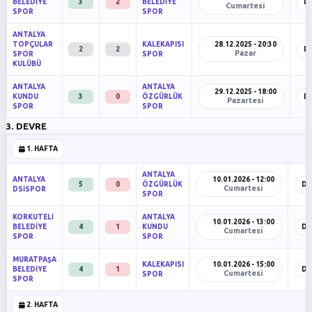
BELEDİYE
3
2
BELEDİYE
D
Cumartesi
SPOR
SPOR
ANTALYA
TOPÇULAR
KALEKAPISI
28.12.2025 - 20:30
2
2
D
Pazar
SPOR
SPOR
KULÜBÜ
ANTALYA
ANTALYA
29.12.2025 - 18:00
KUNDU
3
0
ÖZGÜRLÜK
D
Pazartesi
SPOR
SPOR
3. DEVRE
1. HAFTA
ANTALYA
ANTALYA
10.01.2026 - 12:00
5
0
ÖZGÜRLÜK
De
Cumartesi
DSİSPOR
SPOR
KORKUTELİ
ANTALYA
10.01.2026 - 13:00
BELEDİYE
4
1
KUNDU
De
Cumartesi
SPOR
SPOR
MURATPAŞA
KALEKAPISI
10.01.2026 - 15:00
BELEDİYE
4
1
De
Cumartesi
SPOR
SPOR
2. HAFTA