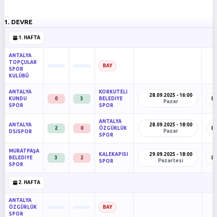
1. DEVRE
1. HAFTA
ANTALYA
TOPÇULAR
BAY
SPOR
KULÜBÜ
ANTALYA
KORKUTELİ
28.09.2025 - 16:00
KUNDU
0
3
BELEDİYE
D
Pazar
SPOR
SPOR
ANTALYA
ANTALYA
28.09.2025 - 18:00
2
0
ÖZGÜRLÜK
D
Pazar
DSİSPOR
SPOR
MURATPAŞA
KALEKAPISI
29.09.2025 - 18:00
BELEDİYE
3
2
D
Pazartesi
SPOR
SPOR
2. HAFTA
ANTALYA
ÖZGÜRLÜK
BAY
SPOR