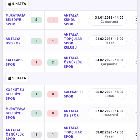
4. HAFTA
MURATPAŞA
ANTALYA
31.01.2026 - 14:00
BELEDİYE
5
1
KUNDU
De
Cumartesi
SPOR
SPOR
ANTALYA
ANTALYA
TOPÇULAR
01.02.2026 - 19:00
2
1
De
Pazar
DSİSPOR
SPOR
KULÜBÜ
ANTALYA
KALEKAPISI
04.02.2026 - 18:00
1
2
ÖZGÜRLÜK
De
Çarşamba
SPOR
SPOR
5. HAFTA
KORKUTELİ
KALEKAPISI
06.02.2026 - 18:00
BELEDİYE
1
0
De
Cuma
SPOR
SPOR
MURATPAŞA
ANTALYA
07.02.2026 - 14:00
BELEDİYE
2
0
De
Cumartesi
DSİSPOR
SPOR
ANTALYA
ANTALYA
TOPÇULAR
08.02.2026 - 17:00
ÖZGÜRLÜK
1
1
De
Pazar
SPOR
SPOR