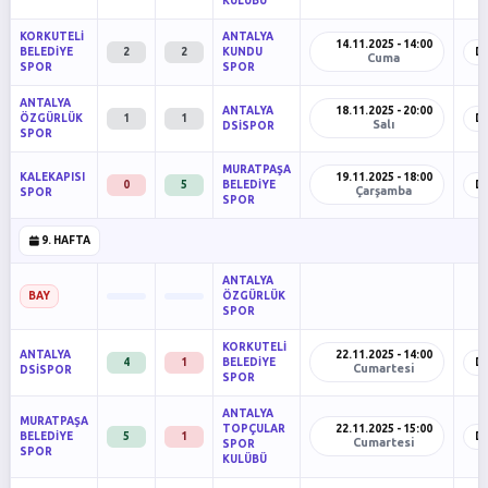
KULÜBÜ
KORKUTELİ
ANTALYA
14.11.2025 - 14:00
BELEDİYE
2
2
KUNDU
D
Cuma
SPOR
SPOR
ANTALYA
ANTALYA
18.11.2025 - 20:00
ÖZGÜRLÜK
1
1
D
Salı
DSİSPOR
SPOR
MURATPAŞA
KALEKAPISI
19.11.2025 - 18:00
0
5
BELEDİYE
D
Çarşamba
SPOR
SPOR
9. HAFTA
ANTALYA
ÖZGÜRLÜK
BAY
SPOR
KORKUTELİ
ANTALYA
22.11.2025 - 14:00
4
1
BELEDİYE
D
Cumartesi
DSİSPOR
SPOR
ANTALYA
MURATPAŞA
TOPÇULAR
22.11.2025 - 15:00
BELEDİYE
5
1
D
Cumartesi
SPOR
SPOR
KULÜBÜ