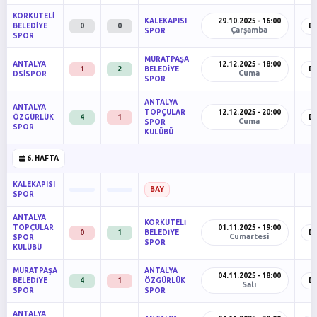
KORKUTELİ
KALEKAPISI
29.10.2025 - 16:00
BELEDİYE
0
0
D
Çarşamba
SPOR
SPOR
MURATPAŞA
ANTALYA
12.12.2025 - 18:00
1
2
BELEDİYE
D
Cuma
DSİSPOR
SPOR
ANTALYA
ANTALYA
TOPÇULAR
12.12.2025 - 20:00
ÖZGÜRLÜK
4
1
D
Cuma
SPOR
SPOR
KULÜBÜ
6. HAFTA
KALEKAPISI
BAY
SPOR
ANTALYA
KORKUTELİ
TOPÇULAR
01.11.2025 - 19:00
0
1
BELEDİYE
D
Cumartesi
SPOR
SPOR
KULÜBÜ
MURATPAŞA
ANTALYA
04.11.2025 - 18:00
BELEDİYE
4
1
ÖZGÜRLÜK
D
Salı
SPOR
SPOR
ANTALYA