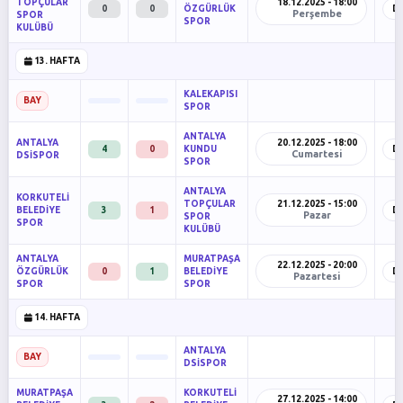
TOPÇULAR
18.12.2025 - 18:00
0
0
ÖZGÜRLÜK
D
Perşembe
SPOR
SPOR
KULÜBÜ
13. HAFTA
KALEKAPISI
BAY
SPOR
ANTALYA
ANTALYA
20.12.2025 - 18:00
4
0
KUNDU
D
Cumartesi
DSİSPOR
SPOR
ANTALYA
KORKUTELİ
TOPÇULAR
21.12.2025 - 15:00
BELEDİYE
3
1
D
Pazar
SPOR
SPOR
KULÜBÜ
ANTALYA
MURATPAŞA
22.12.2025 - 20:00
ÖZGÜRLÜK
0
1
BELEDİYE
D
Pazartesi
SPOR
SPOR
14. HAFTA
ANTALYA
BAY
DSİSPOR
MURATPAŞA
KORKUTELİ
27.12.2025 - 14:00