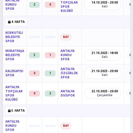
ANTALYA
TOPÇULAR
14.10.2025 - 20:00
KUNDU
2
0
D
Salı
SPOR
SPOR
KULÜBÜ
4. HAFTA
KORKUTELİ
BELEDİYE
BAY
SPOR
MURATPAŞA
ANTALYA
21.10.2025 - 18:00
BELEDİYE
5
1
KUNDU
D
Salı
SPOR
SPOR
ANTALYA
KALEKAPISI
21.10.2025 - 20:00
0
1
ÖZGÜRLÜK
D
Salı
SPOR
SPOR
ANTALYA
TOPÇULAR
ANTALYA
22.10.2025 - 20:00
0
2
D
Çarşamba
SPOR
DSİSPOR
KULÜBÜ
5. HAFTA
ANTALYA
KUNDU
BAY
SPOR