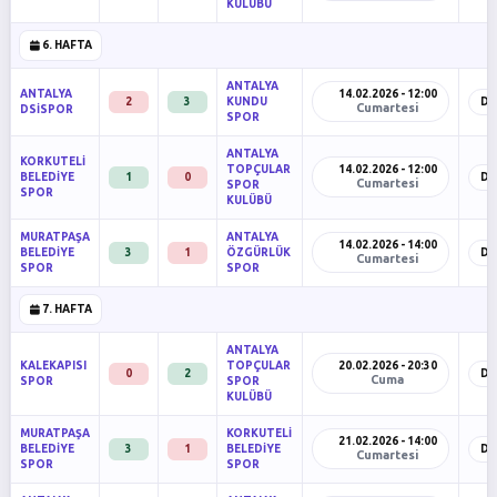
KULÜBÜ
6. HAFTA
ANTALYA
ANTALYA
14.02.2026 - 12:00
2
3
KUNDU
De
Cumartesi
DSİSPOR
SPOR
ANTALYA
KORKUTELİ
TOPÇULAR
14.02.2026 - 12:00
BELEDİYE
1
0
De
Cumartesi
SPOR
SPOR
KULÜBÜ
MURATPAŞA
ANTALYA
14.02.2026 - 14:00
BELEDİYE
3
1
ÖZGÜRLÜK
De
Cumartesi
SPOR
SPOR
7. HAFTA
ANTALYA
KALEKAPISI
TOPÇULAR
20.02.2026 - 20:30
0
2
De
Cuma
SPOR
SPOR
KULÜBÜ
MURATPAŞA
KORKUTELİ
21.02.2026 - 14:00
BELEDİYE
3
1
BELEDİYE
De
Cumartesi
SPOR
SPOR