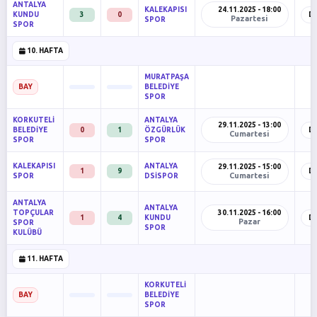
ANTALYA
KALEKAPISI
24.11.2025 - 18:00
KUNDU
3
0
D
Pazartesi
SPOR
SPOR
10. HAFTA
MURATPAŞA
BELEDİYE
BAY
SPOR
KORKUTELİ
ANTALYA
29.11.2025 - 13:00
BELEDİYE
0
1
ÖZGÜRLÜK
D
Cumartesi
SPOR
SPOR
KALEKAPISI
ANTALYA
29.11.2025 - 15:00
1
9
D
Cumartesi
SPOR
DSİSPOR
ANTALYA
ANTALYA
TOPÇULAR
30.11.2025 - 16:00
1
4
KUNDU
D
Pazar
SPOR
SPOR
KULÜBÜ
11. HAFTA
KORKUTELİ
BELEDİYE
BAY
SPOR