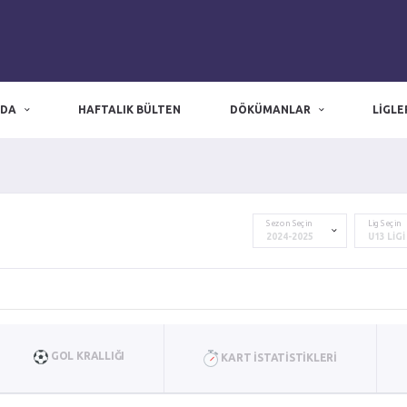
ZDA
HAFTALIK BÜLTEN
DÖKÜMANLAR
LIGLE
zmir nöbetçi eczane
|
Nöbetçi Eczane
|
izmir eczaneler
Sezon Seçin
Lig Seçin
GOL KRALLIĞI
KART İSTATISTIKLERI