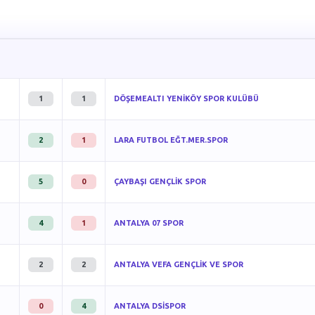
1
1
DÖŞEMEALTI YENİKÖY SPOR KULÜBÜ
2
1
LARA FUTBOL EĞT.MER.SPOR
5
0
ÇAYBAŞI GENÇLİK SPOR
4
1
ANTALYA 07 SPOR
2
2
ANTALYA VEFA GENÇLİK VE SPOR
0
4
ANTALYA DSİSPOR