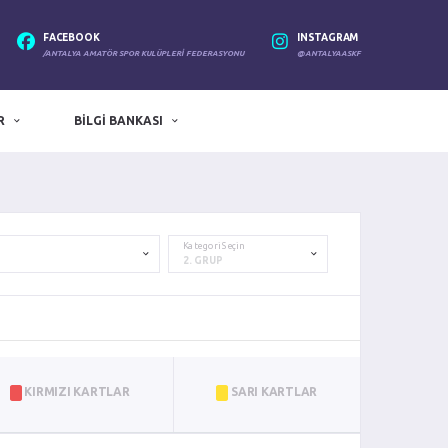
FACEBOOK
INSTAGRAM
/ANTALYA AMATÖR SPOR KULÜPLERI FEDERASYONU
@ANTALYAASKF
R
BILGI BANKASI
Kategori Seçin
KIRMIZI KARTLAR
SARI KARTLAR