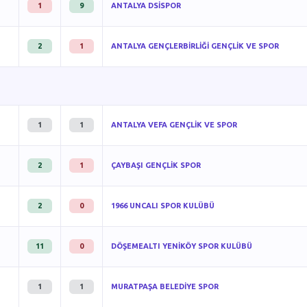
1
9
ANTALYA DSİSPOR
2
1
ANTALYA GENÇLERBİRLİĞİ GENÇLİK VE SPOR
1
1
ANTALYA VEFA GENÇLİK VE SPOR
2
1
ÇAYBAŞI GENÇLİK SPOR
2
0
1966 UNCALI SPOR KULÜBÜ
11
0
DÖŞEMEALTI YENİKÖY SPOR KULÜBÜ
1
1
MURATPAŞA BELEDİYE SPOR