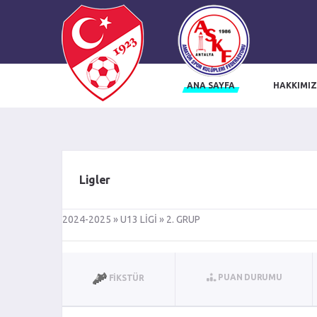
ANA SAYFA
HAKKIMI
influencer ajansı
trendyol influencer başvuru
trendyol influencer ajansı
i
Ligler
2024-2025 » U13 LİGİ » 2. GRUP
PUAN DURUMU
FIKSTÜR