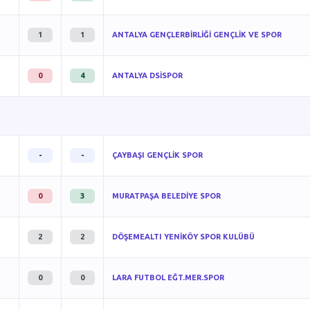
1
1
ANTALYA GENÇLERBİRLİĞİ GENÇLİK VE SPOR
0
4
ANTALYA DSİSPOR
-
-
ÇAYBAŞI GENÇLİK SPOR
0
3
MURATPAŞA BELEDİYE SPOR
2
2
DÖŞEMEALTI YENİKÖY SPOR KULÜBÜ
0
0
LARA FUTBOL EĞT.MER.SPOR